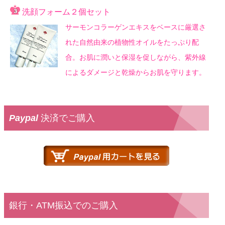
洗顔フォーム２個セット
サーモンコラーゲンエキスをベースに厳選さ
れた自然由来の植物性オイルをたっぷり配
合。お肌に潤いと保湿を促しながら、紫外線
によるダメージと乾燥からお肌を守ります。
Paypal
決済でご購入
銀行・ATM振込でのご購入