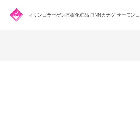
Skip
to
マリンコラーゲン基礎化粧品 FINNカナダ サーモン
content